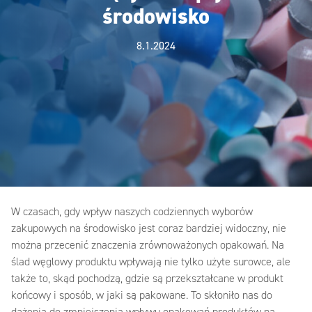
środowisko
8.1.2024
W czasach, gdy wpływ naszych codziennych wyborów
zakupowych na środowisko jest coraz bardziej widoczny, nie
można przecenić znaczenia zrównoważonych opakowań. Na
ślad węglowy produktu wpływają nie tylko użyte surowce, ale
także to, skąd pochodzą, gdzie są przekształcane w produkt
końcowy i sposób, w jaki są pakowane. To skłoniło nas do