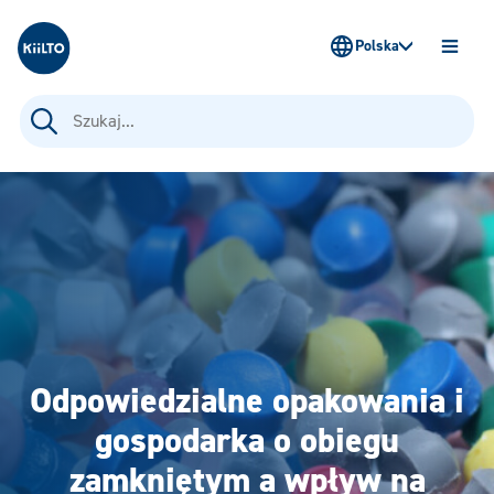
Kiilto Poland
Polska
OTWÓ
MENU
Szukaj:
Odpowiedzialne opakowania i
gospodarka o obiegu
zamkniętym a wpływ na