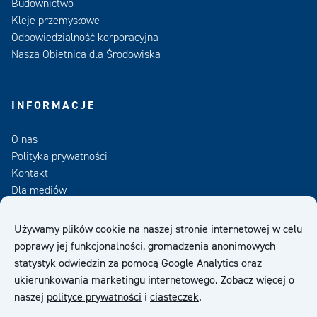
Budownictwo
Kleje przemysłowe
Odpowiedzialność korporacyjna
Nasza Obietnica dla Środowiska
INFORMACJE
O nas
Polityka prywatności
Kontakt
Dla mediów
Zamów Newsletter
Używamy plików cookie na naszej stronie internetowej w celu
poprawy jej funkcjonalności, gromadzenia anonimowych
OWS
statystyk odwiedzin za pomocą Google Analytics oraz
ukierunkowania marketingu internetowego. Zobacz więcej o
naszej
polityce prywatności
i
ciasteczek
.