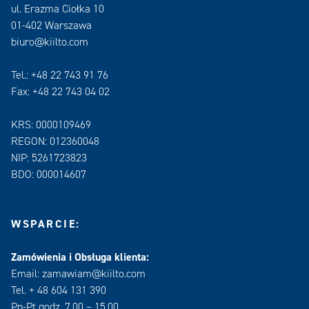
ul. Erazma Ciołka 10
01-402 Warszawa
biuro@kiilto.com
Tel.: +48 22 743 91 76
Fax: +48 22 743 04 02
KRS: 0000109469
REGON: 012360048
NIP: 5261723823
BDO: 000014607
WSPARCIE:
Zamówienia i Obsługa klienta:
Email: zamawiam@kiilto.com
Tel. + 48 604 131 390
Pn-Pt godz. 7.00 – 15.00