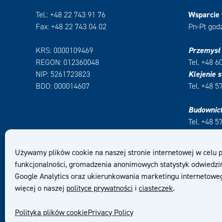
Tel.: +48 22 743 91 76
Wsparcie 
Fax: +48 22 743 04 02
Pn-Pt godz
KRS: 0000109469
Przemysł
REGON: 012360048
Tel. +48 6
NIP: 5261723823
Klejenie s
BDO: 000014607
Tel. +48 5
Budownic
Tel. +48 5
Używamy plików cookie na naszej stronie internetowej w celu 
funkcjonalności, gromadzenia anonimowych statystyk odwiedz
Google Analytics oraz ukierunkowania marketingu internetowe
więcej o naszej
polityce prywatności
i
ciasteczek
.
Polityka plików cookie
Privacy Policy