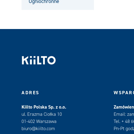
Ogniochronne
Zamknij
ADRES
WSPARC
Kiilto Polska Sp. z o.o.
Zamówieni
ul. Erazma Ciołka 10
Email: za
01-402 Warszawa
Tel. + 48 
biuro@kiilto.com
Pn-Pt godz