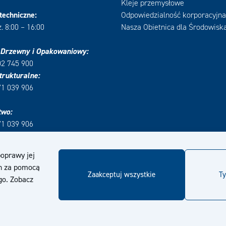
Kleje przemysłowe
techniczne:
Odpowiedzialność korporacyjna
. 8:00 – 16:00
Nasza Obietnica dla Środowisk
 Drzewny i Opakowaniowy:
02 745 900
trukturalne:
71 039 906
two:
71 039 906
poprawy jej
in za pomocą
Zaakceptuj wszystkie
Ty
go. Zobacz
© Kiilto 2026