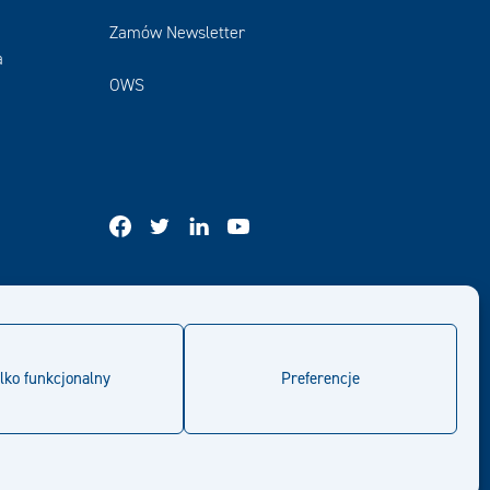
Zamów Newsletter
a
OWS
facebook
twitter
linkedin
youtube
lko funkcjonalny
Preferencje