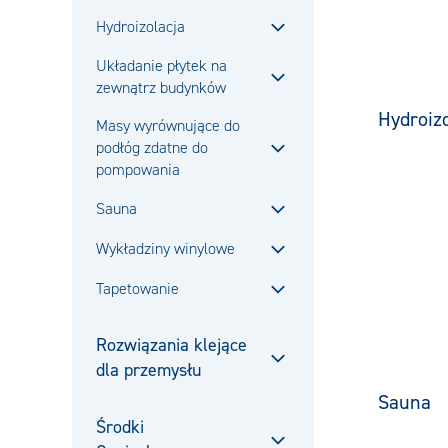
Hydroizolacja
Zamknij
Układanie płytek na
zewnątrz budynków
Zamknij
Hydroizo
Masy wyrównujące do
podłóg zdatne do
Zamknij
pompowania
Sauna
Zamknij
Wykładziny winylowe
Zamknij
Tapetowanie
Zamknij
Rozwiązania klejące
dla przemysłu
Zamknij
Sauna
Środki