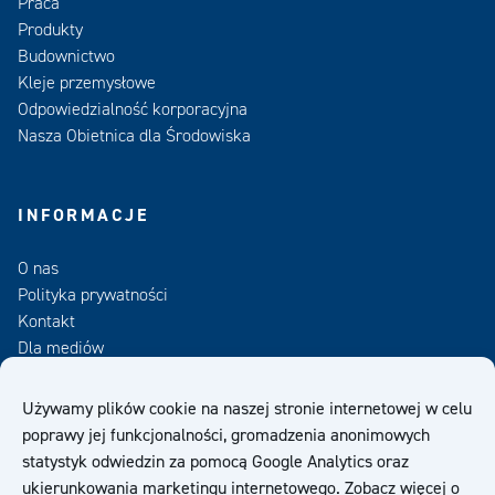
Praca
Produkty
Budownictwo
Kleje przemysłowe
Odpowiedzialność korporacyjna
Nasza Obietnica dla Środowiska
INFORMACJE
O nas
Polityka prywatności
Kontakt
Dla mediów
Zamów Newsletter
Używamy plików cookie na naszej stronie internetowej w celu
poprawy jej funkcjonalności, gromadzenia anonimowych
OWS
statystyk odwiedzin za pomocą Google Analytics oraz
ukierunkowania marketingu internetowego. Zobacz więcej o