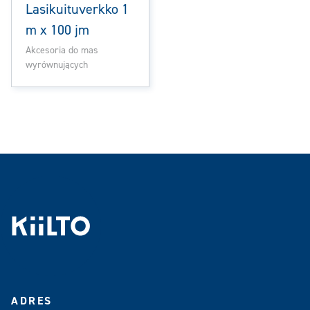
Lasikuituverkko 1
m x 100 jm
Akcesoria do mas
wyrównujących
ADRES