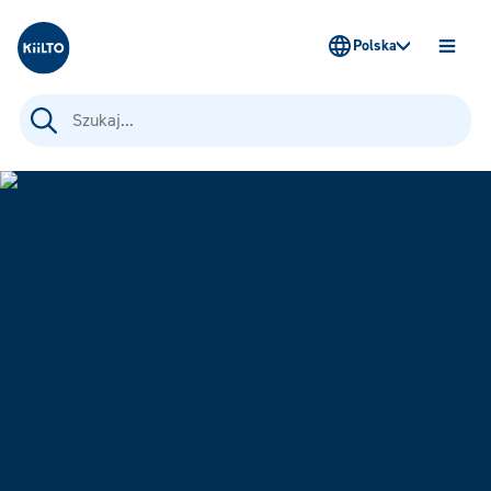
Kiilto Poland
Polska
OTWÓ
MENU
Szukaj: