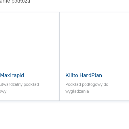
nie podłoża
o Maxirapid
Kiilto HardPlan
utwardzalny podkład
Podkład podłogowy do
owy
wygładzania