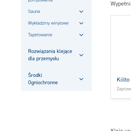
Wypełni
Sauna
Zamknij
Wykładziny winylowe
Zamknij
Tapetowanie
Zamknij
Rozwiązania klejące
dla przemysłu
Zamknij
Środki
Kiilto
Ogniochronne
Zamknij
Zapraw
Kleje us