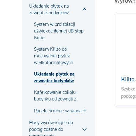
Wyrówna
Zamknij
Układanie płytek na
zewnątrz budynków
Zamknij
System wibroizolacji
dźwiękochłonnej dB stop
Kiilto
System Kiilto do
mocowania płytek
wielkoformatowych
Układanie płytek na
Kiilt
zewnątrz budynków
Szybko
Kafelkowanie cokołu
podłog
budynku od zewnątrz
Panele ścienne w saunach
Masy wyrównujące do
podłóg zdatne do
Zamknij
pompowania