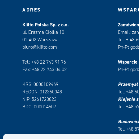
ADRES
WSPARC
Kiilto Polska Sp. z o.o.
Zamówieni
ul. Erazma Ciołka 10
Email: za
01-402 Warszawa
Tel. + 48 
biuro@kiilto.com
Pn-Pt godz
Tel.: +48 22 743 91 76
Wsparcie 
Fax: +48 22 743 04 02
Pn-Pt godz
KRS: 0000109469
Przemysł
REGON: 012360048
Tel. +48 6
NIP: 5261723823
Klejenie s
BDO: 000014607
Tel. +48 5
Budownic
Tel. +48 5