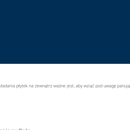
kładania płytek na zewnątrz ważne jest, aby wziąć pod uwagę panujące