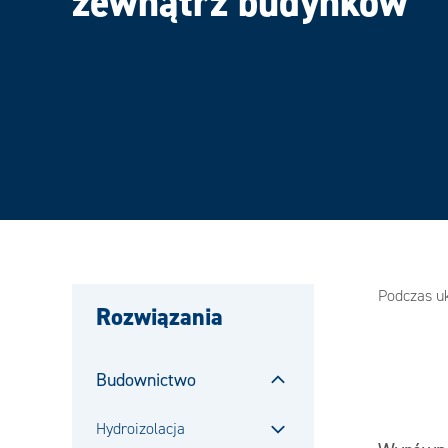
zewnątrz budynków
‎Podczas u
Rozwiązania
Budownictwo
Zamknij
Hydroizolacja