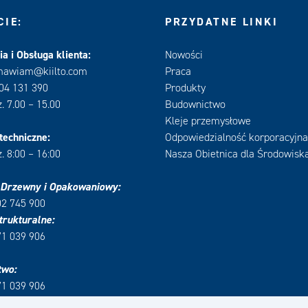
IE:
PRZYDATNE LINKI
a i Obsługa klienta:
Nowości
mawiam@kiilto.com
Praca
604 131 390
Produkty
. 7.00 – 15.00
Budownictwo
Kleje przemysłowe
techniczne:
Odpowiedzialność korporacyjna
. 8:00 – 16:00
Nasza Obietnica dla Środowisk
 Drzewny i Opakowaniowy:
02 745 900
trukturalne:
71 039 906
two:
71 039 906