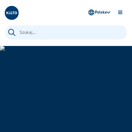
Kiilto Poland
Polska
OTWÓ
MENU
Szukaj: