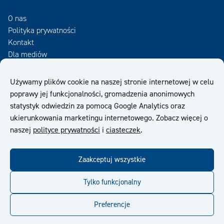
O nas
Polityka prywatności
Kontakt
Dla mediów
Zamów Newsletter
Używamy plików cookie na naszej stronie internetowej w celu
poprawy jej funkcjonalności, gromadzenia anonimowych
OWS
statystyk odwiedzin za pomocą Google Analytics oraz
ukierunkowania marketingu internetowego. Zobacz więcej o
naszej
polityce prywatności
i
ciasteczek
.
Zaakceptuj wszystkie
facebook
twitter
linkedin
youtube
Tylko funkcjonalny
Preferencje
© Kiilto 2026