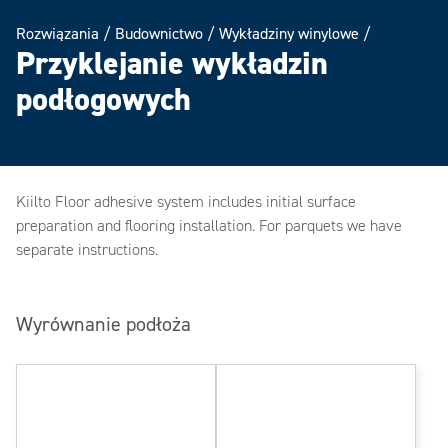
Rozwiązania
/
Budownictwo
/
Wykładziny winylowe
/
Przyklejanie wykładzin
podłogowych
Kiilto Floor adhesive system includes initial surface
preparation and flooring installation. For parquets we have
separate instructions.
Wyrównanie podłoża