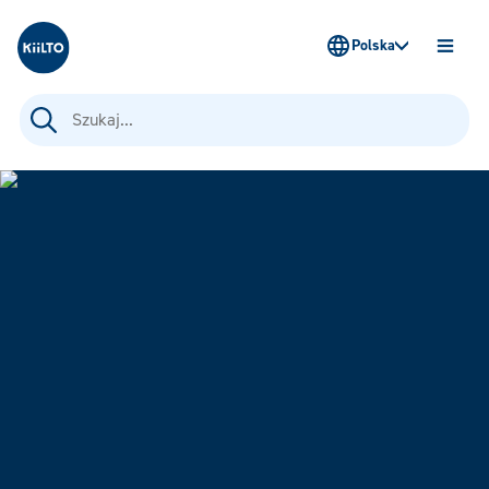
Kiilto Poland
Polska
OTWÓ
MENU
Szukaj: