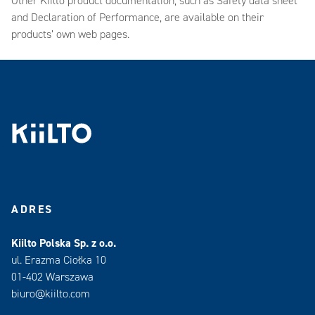
Other Kiilto product documentation, such as Safety data sheet
and Declaration of Performance, are available on their
products’ own web pages.
ADRES
Kiilto Polska Sp. z o.o.
ul. Erazma Ciołka 10
01-402 Warszawa
biuro@kiilto.com