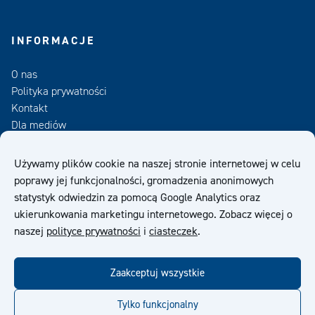
INFORMACJE
O nas
Polityka prywatności
Kontakt
Dla mediów
Zamów Newsletter
Używamy plików cookie na naszej stronie internetowej w celu
poprawy jej funkcjonalności, gromadzenia anonimowych
OWS
statystyk odwiedzin za pomocą Google Analytics oraz
ukierunkowania marketingu internetowego. Zobacz więcej o
naszej
polityce prywatności
i
ciasteczek
.
Zaakceptuj wszystkie
facebook
twitter
linkedin
youtube
Tylko funkcjonalny