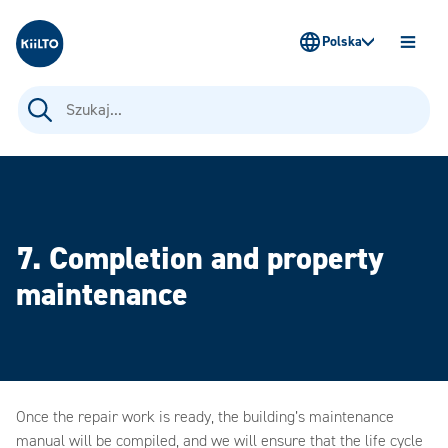
Kiilto Poland
Polska
OTWÓ
MENU
Szukaj:
7. Completion and property
maintenance
Once the repair work is ready, the building’s maintenance
manual will be compiled, and we will ensure that the life cycle