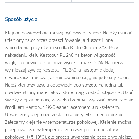
Sposób użycia
Klejone powierzchnie muszą być czyste i suche. Należy usunąć
utleniony nalot przez przeszlifowanie, a tłuszcz i inne
zabrudzenia przy użyciu środka Kiilto Cleaner 303. Przy
nakładaniu kleju Kestopur PL 240 na beton wilgotność
względna powierzchni może wynosić maks. 90%. Najpierw
wymieszaj żywicę Kestopur PL 240, a następnie dodaj
utwardzacz i mieszaj, aż mieszanina osiągnie jednolity kolor.
Nałóż klej przy użyciu odpowiedniego sprzętu na jedną lub
obydwie strony materiałów, które mają zostać połączone. Usuń
świeży klej za pomocą kawałka tkaniny i wyczyść powierzchnie
środkiem Kestopur 2K-Cleaner, acetonem lub ksylenem.
Utwardzony klej może zostać usunięty tylko mechanicznie.
Zalecamy klejenie w temperaturze pokojowej. Klejenie można
przeprowadzać w temperaturze niższej od temperatury
pokojowej (+5-10°C), ale proces utwardzania będzie wolniejszy,