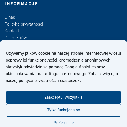
INFORMACJE
O nas
Polityka prywatności
Kontakt
Dla mediów
Zamów Newsletter
Używamy plików cookie na naszej stronie internetowej w celu
poprawy jej funkcjonalności, gromadzenia anonimowych
OWS
statystyk odwiedzin za pomocą Google Analytics oraz
ukierunkowania marketingu internetowego. Zobacz więcej o
naszej
polityce prywatności
i
ciasteczek
.
Zaakceptuj wszystkie
facebook
twitter
linkedin
youtube
Tylko funkcjonalny
Preferencje