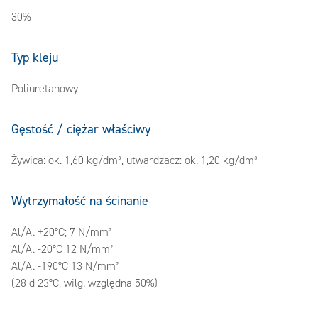
30%
Typ kleju
Poliuretanowy
Gęstość / ciężar właściwy
Żywica: ok. 1,60 kg/dm³, utwardzacz: ok. 1,20 kg/dm³
Wytrzymałość na ścinanie
Al/Al +20°C; 7 N/mm²
Al/Al -20°C 12 N/mm²
Al/Al -190°C 13 N/mm²
(28 d 23°C, wilg. względna 50%)