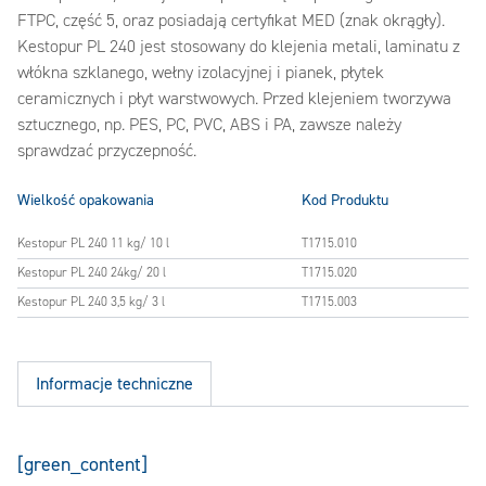
FTPC, część 5, oraz posiadają certyfikat MED (znak okrągły).
Kestopur PL 240 jest stosowany do klejenia metali, laminatu z
włókna szklanego, wełny izolacyjnej i pianek, płytek
ceramicznych i płyt warstwowych. Przed klejeniem tworzywa
sztucznego, np. PES, PC, PVC, ABS i PA, zawsze należy
sprawdzać przyczepność.
Wielkość opakowania
Kod Produktu
Kestopur PL 240 11 kg/ 10 l
T1715.010
Kestopur PL 240 24kg/ 20 l
T1715.020
Kestopur PL 240 3,5 kg/ 3 l
T1715.003
Informacje techniczne
[green_content]