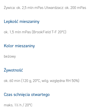
Żywica: ok. 2,5 mln mPas Utwardzacz: ok. 200 mPas
Lepkość mieszaniny
ok. 1,5 mln mPas (BrookField T-F 20°C)
Kolor mieszaniny
beżowy
Żywotność
ok. 60 min (120 g, 20°C, wilg. względna RH 50%)
Czas schnięcia otwartego
maks. 1½ h / 20°C