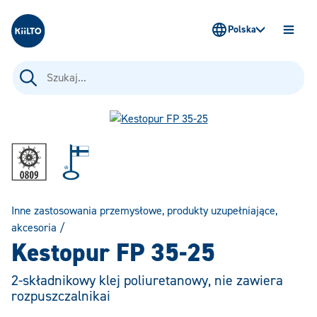
Kiilto Poland
Polska
OTWÓ
MENU
Szukaj:
Inne zastosowania przemysłowe, produkty uzupełniające,
akcesoria
/
Kestopur FP 35-25
2-składnikowy klej poliuretanowy, nie zawiera
rozpuszczalnikai