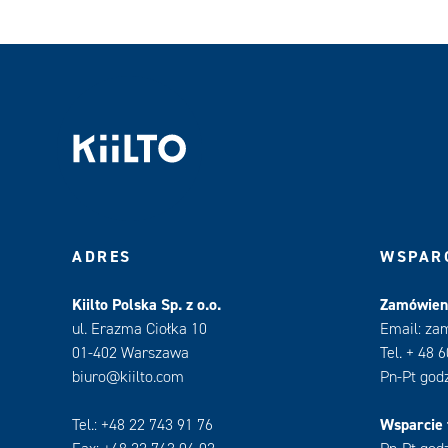
ADRES
WSPARC
Kiilto Polska Sp. z o.o.
Zamówieni
ul. Erazma Ciołka 10
Email: za
01-402 Warszawa
Tel. + 48 
biuro@kiilto.com
Pn-Pt godz
Tel.: +48 22 743 91 76
Wsparcie 