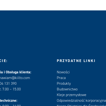
IE:
PRZYDATNE LINKI
a i Obsługa klienta:
Nowości
mawiam@kiilto.com
Praca
604 131 390
Produkty
. 7.00 – 15.00
Budownictwo
Kleje przemysłowe
techniczne:
Odpowiedzialność korporacyjna