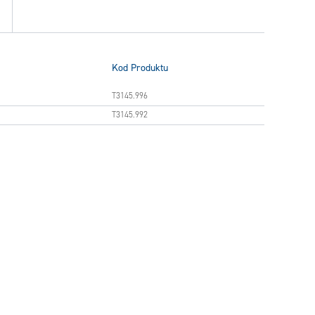
Kod Produktu
T3145.996
T3145.992