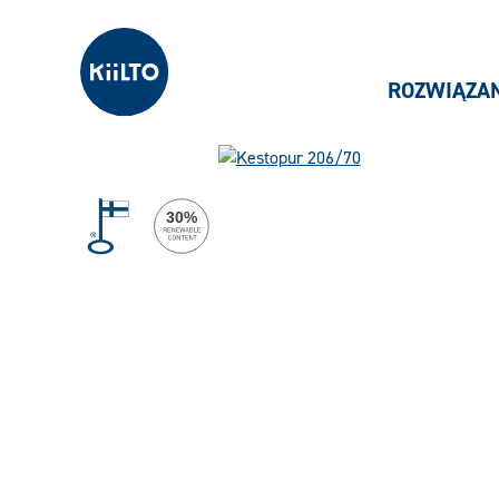
Kiilto Poland
ROZWIĄZA