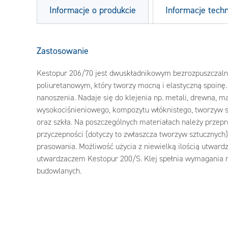
Informacje o produkcie
Informacje tech
Zastosowanie
Kestopur 206/70 jest dwuskładnikowym bezrozpuszczal
poliuretanowym, który tworzy mocną i elastyczną spoinę
nanoszenia. Nadaje się do klejenia np. metali, drewna, m
wysokociśnieniowego, kompozytu włóknistego, tworzyw sz
oraz szkła. Na poszczególnych materiałach należy przepr
przyczepności (dotyczy to zwłaszcza tworzyw sztucznych)
prasowania. Możliwość użycia z niewielką ilością utward
utwardzaczem Kestopur 200/S. Klej spełnia wymagania 
budowlanych.