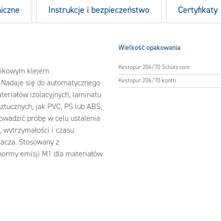
niczne
Instrukcje i bezpieczeństwo
Certyfikaty
Wielkość opakowania
Kestopur 206/70 Schütz cont
nikowym klejem
Kestopur 206/70 kontti
. Nadaje się do automatycznego
ateriałów izolacyjnych, laminatu
tucznych, jak PVC, PS lub ABS,
owadzić próbę w celu ustalenia
, wytrzymałości i czasu
zacza. Stosowany z
normy emisji M1 dla materiałów