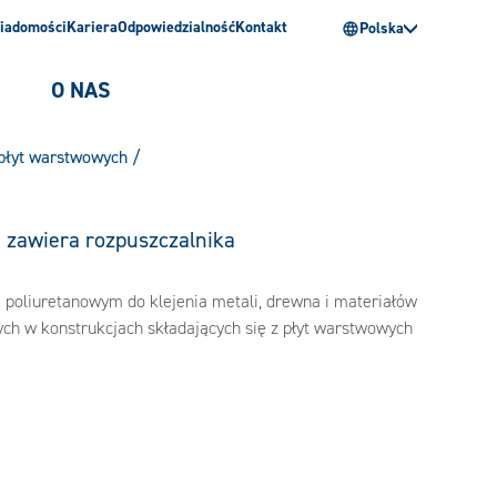
iadomości
Kariera
Odpowiedzialność
Kontakt
Polska
O NAS
 płyt warstwowych
/
e zawiera rozpuszczalnika
poliuretanowym do klejenia metali, drewna i materiałów
ych w konstrukcjach składających się z płyt warstwowych