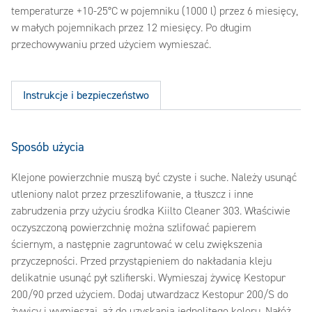
temperaturze +10-25°C w pojemniku (1000 l) przez 6 miesięcy,
w małych pojemnikach przez 12 miesięcy. Po długim
przechowywaniu przed użyciem wymieszać.
Instrukcje i bezpieczeństwo
Sposób użycia
Klejone powierzchnie muszą być czyste i suche. Należy usunąć
utleniony nalot przez przeszlifowanie, a tłuszcz i inne
zabrudzenia przy użyciu środka Kiilto Cleaner 303. Właściwie
oczyszczoną powierzchnię można szlifować papierem
ściernym, a następnie zagruntować w celu zwiększenia
przyczepności. Przed przystąpieniem do nakładania kleju
delikatnie usunąć pył szlifierski. Wymieszaj żywicę Kestopur
200/90 przed użyciem. Dodaj utwardzacz Kestopur 200/S do
żywicy i wymieszaj, aż do uzyskania jednolitego koloru. Nałóż