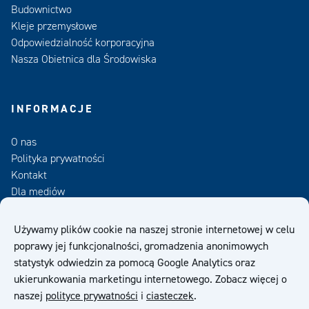
Budownictwo
Kleje przemysłowe
Odpowiedzialność korporacyjna
Nasza Obietnica dla Środowiska
INFORMACJE
O nas
Polityka prywatności
Kontakt
Dla mediów
Zamów Newsletter
Używamy plików cookie na naszej stronie internetowej w celu
poprawy jej funkcjonalności, gromadzenia anonimowych
OWS
statystyk odwiedzin za pomocą Google Analytics oraz
ukierunkowania marketingu internetowego. Zobacz więcej o
naszej
polityce prywatności
i
ciasteczek
.