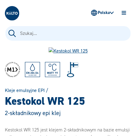
Kiilto Poland
Polska
OTWÓ
MENU
Szukaj:
Kleje emulsyjne EPI
/
Kestokol WR 125
2-składnikowy epi klej
Kestokol WR 125 jest klejem 2-składnikowym na bazie emulsji