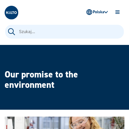
Kiilto Poland
Polska
OTWÓ
MENU
Szukaj:
Our promise to the
environment