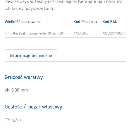
zawsze używać taśmy uszczelniającej KeraSafe Saumanauha
lub taśmy butylowej Kiilto.
Wielkość opakowania
Kod Produktu
Kod EAN
Kiilto KeraSafe Saumanauha 10 cm x 20 m
T7038.020
7350020480294
Informacje techniczne
Grubość warstwy
ok. 0,38 mm
Gęstość / ciężar właściwy
170 g/m