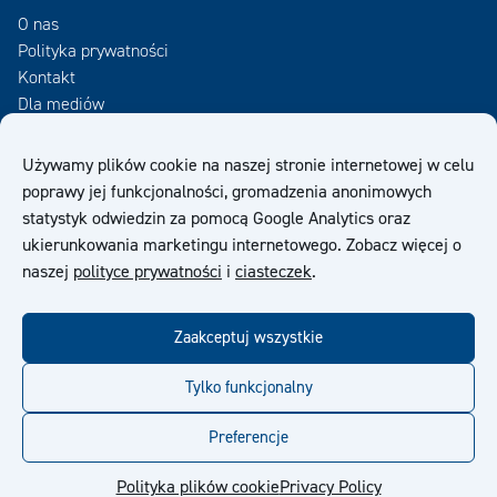
O nas
Polityka prywatności
Kontakt
Dla mediów
Zamów Newsletter
Używamy plików cookie na naszej stronie internetowej w celu
poprawy jej funkcjonalności, gromadzenia anonimowych
OWS
statystyk odwiedzin za pomocą Google Analytics oraz
ukierunkowania marketingu internetowego. Zobacz więcej o
naszej
polityce prywatności
i
ciasteczek
.
Zaakceptuj wszystkie
facebook
twitter
linkedin
youtube
Tylko funkcjonalny
Preferencje
© Kiilto 2026
Polityka plików cookie
Privacy Policy