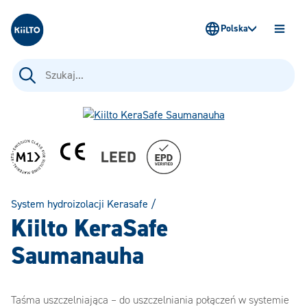
Kiilto Poland
Polska
OTWÓ
MENU
Szukaj:
System hydroizolacji Kerasafe
/
Kiilto KeraSafe
Saumanauha
Taśma uszczelniająca – do uszczelniania połączeń w systemie