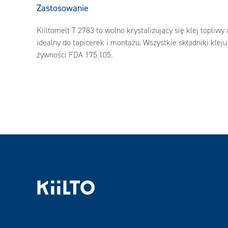
Zastosowanie
Kiiltomelt T 2783 to wolno krystalizujący się klej topliw
idealny do tapicerek i montażu. Wszystkie składniki kle
żywności FDA 175.105.