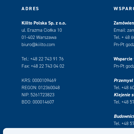
ADRES
WSPARC
Kiilto Polska Sp. z o.o.
Zamówieni
ul. Erazma Ciołka 10
Email: za
01-402 Warszawa
Tel. + 48 
biuro@kiilto.com
Pn-Pt godz
Tel.: +48 22 743 91 76
Wsparcie 
Fax: +48 22 743 04 02
Pn-Pt godz
KRS: 0000109469
Przemysł
REGON: 012360048
Tel. +48 6
NIP: 5261723823
Klejenie s
BDO: 000014607
Tel. +48 5
Budownic
Tel. +48 5