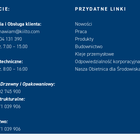
IE:
PRZYDATNE LINKI
a i Obsługa klienta:
Nowości
mawiam@kiilto.com
Praca
604 131 390
Produkty
. 7.00 – 15.00
Budownictwo
Kleje przemysłowe
techniczne:
Odpowiedzialność korporacyjna
. 8:00 – 16:00
Nasza Obietnica dla Środowisk
 Drzewny i Opakowaniowy:
02 745 900
trukturalne:
71 039 906
two:
71 039 906