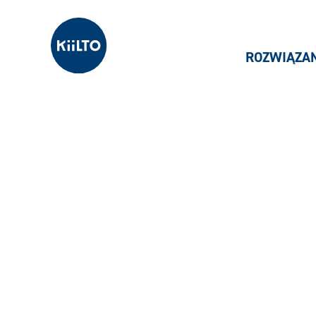
Kiilto Poland
ROZWIĄZA