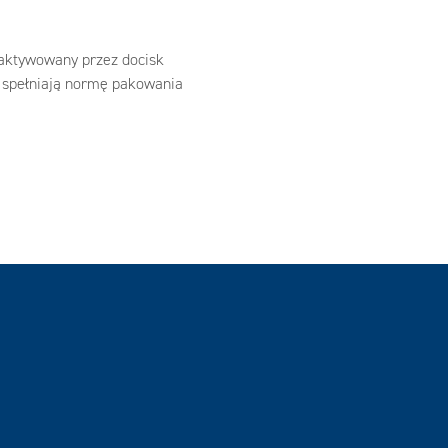
y aktywowany przez docisk
ju spełniają normę pakowania