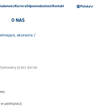
iadomości
Kariera
Odpowiedzialność
Kontakt
Polska
O NAS
ełniające, akcesoria
/
aktywowany przez docisk.
wej
 w paletyzacji