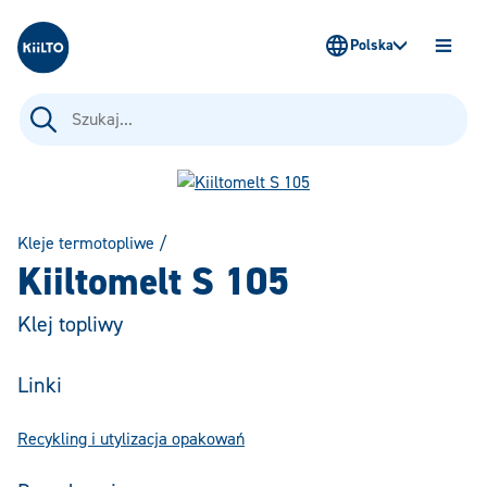
Kiilto Poland
Polska
OTWÓ
MENU
Szukaj:
Kleje termotopliwe
/
Kiiltomelt S 105
Klej topliwy
Linki
Recykling i utylizacja opakowań