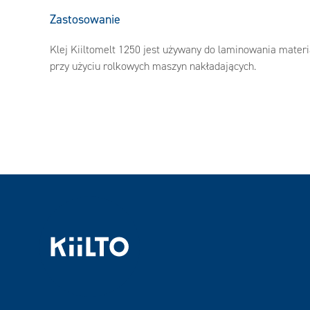
Zastosowanie
Klej Kiiltomelt 1250 jest używany do laminowania materi
przy użyciu rolkowych maszyn nakładających.