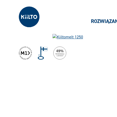
Kiilto Poland
ROZWIĄZA