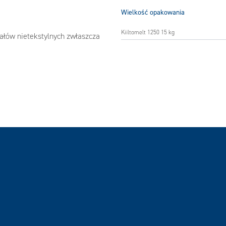
Wielkość opakowania
Kiiltomelt 1250 15 kg
ałów nietekstylnych zwłaszcza