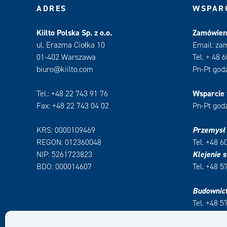
ADRES
WSPARC
Kiilto Polska Sp. z o.o.
Zamówieni
ul. Erazma Ciołka 10
Email: za
01-402 Warszawa
Tel. + 48 
biuro@kiilto.com
Pn-Pt godz
Tel.: +48 22 743 91 76
Wsparcie 
Fax: +48 22 743 04 02
Pn-Pt godz
KRS: 0000109469
Przemysł
REGON: 012360048
Tel. +48 6
NIP: 5261723823
Klejenie s
BDO: 000014607
Tel. +48 5
Budownic
Tel. +48 5