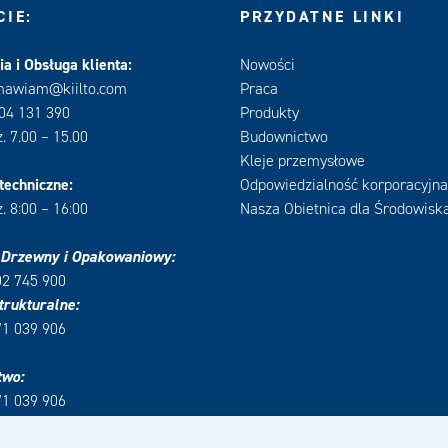
IE:
PRZYDATNE LINKI
a i Obsługa klienta:
Nowości
mawiam@kiilto.com
Praca
604 131 390
Produkty
. 7.00 – 15.00
Budownictwo
Kleje przemysłowe
techniczne:
Odpowiedzialność korporacyjna
. 8:00 – 16:00
Nasza Obietnica dla Środowisk
 Drzewny i Opakowaniowy:
02 745 900
trukturalne:
71 039 906
two:
71 039 906