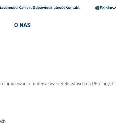
iadomości
Kariera
Odpowiedzialność
Kontakt
Polska
O NAS
 do laminowania materiałów nietekstylnych na PE i innych
ych