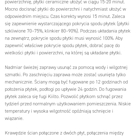
powierzchnię, płytki ceramiczne ułożyć w ciągu 15-20 minut.
Mocno docisnąć płytki do powierzchni i natychmiast ułożyć w
odpowiednim miejscu. Czas korekty wynosi 15 minut. Zaleca
się zapewnienie wystarczającego pokrycia spodu płytek (płytki
szkliwione 70–75%, klinkier 80–90%). Podczas układania płytek
na zewnątrz, pokrycie spodu płytki musi wynosić 100%. Aby
zapewnić właściwe pokrycie spodu płytek, dobrać pacę do
wielkości płytki i powierzchni, na której są układane płytki.
Nadmiar świeżej zaprawy usunąć za pomocą wody i wilgotnej
szmatki. Po zaschnięciu zaprawa może zostać usunięta tylko
mechanicznie. Ściany mogą być fugowane po 12 godzinach od
położenia płytek, podłogi po upływie 24 godzin. Do fugowania
płytek zaleca się fugi Kiilto. Pozwolić płytkom schnąć przez
tydzień przed normalnym użytkowaniem pomieszczenia. Niskie
temperatury i wysoka wilgotność opóźniają schnięcie i
wiązanie.
Krawędzie ścian połączone z dwóch płyt, połączenia między