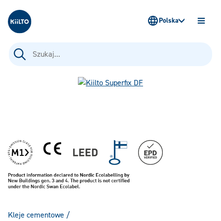
Kiilto Poland
Polska
OTWÓ
MENU
Szukaj:
Kleje cementowe
/