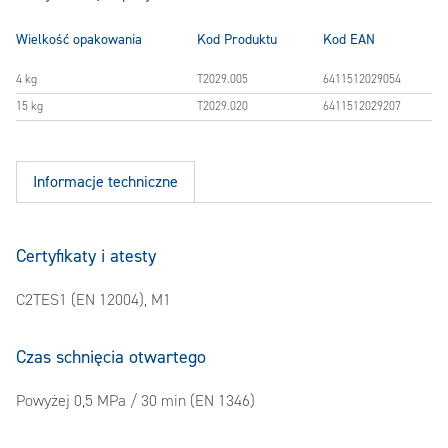
Wielkość opakowania
Kod Produktu
Kod EAN
4 kg
T2029.005
6411512029054
15 kg
T2029.020
6411512029207
Informacje techniczne
Certyfikaty i atesty
C2TES1 (EN 12004), M1
Czas schnięcia otwartego
Powyżej 0,5 MPa / 30 min (EN 1346)