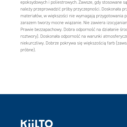
epoksydowych i poliestrowych. Zawsze, gdy stosowane s
należy przeprowadzić próby przyczepności. Doskonała pr
materiałów, w większości nie wymagają przygotowania po
zarazem tworzy mocne wiązanie. Nie zawiera izocyjanian
Prawie bezzapachowy. Dobra odporność na działanie śro
roztwory). Doskonała odporność na warunki atmosferycz
niekurczliwy. Dobrze pokrywa się większością farb (zaws
próbne).