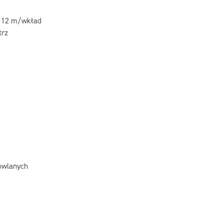
k. 12 m/wkład
trz
dowlanych