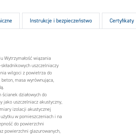
niczne
Instrukcje i bezpieczeństwo
Certyfikaty
niu Wytrzymałość wiązania
1-składnikowych uszczelniaczy
nia wilgoci z powietrza do
o, beton, masa wyrównująca,
dą.
h ścianek działowych do
 jako uszczelniacz akustyczny,
miary izolacji akustycznej
 użytku w pomieszczeniach i na
epność do powierzchni
raz powierzchni glazurowanych,