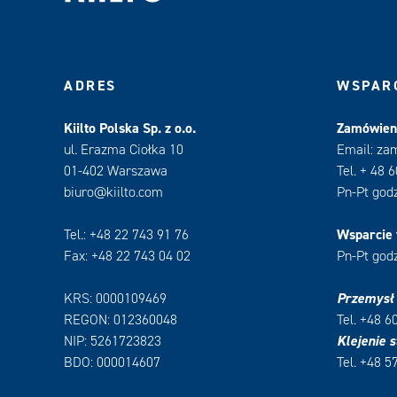
ADRES
WSPARC
Kiilto Polska Sp. z o.o.
Zamówieni
ul. Erazma Ciołka 10
Email: za
01-402 Warszawa
Tel. + 48 
biuro@kiilto.com
Pn-Pt godz
Tel.: +48 22 743 91 76
Wsparcie 
Fax: +48 22 743 04 02
Pn-Pt godz
KRS: 0000109469
Przemysł
REGON: 012360048
Tel. +48 6
NIP: 5261723823
Klejenie s
BDO: 000014607
Tel. +48 5