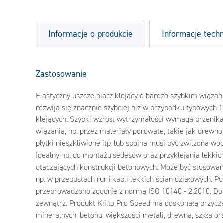
Informacje o produkcie
Informacje tech
Zastosowanie
Elastyczny uszczelniacz klejący o bardzo szybkim wiąza
rozwija się znacznie szybciej niż w przypadku typowych 
klejących. Szybki wzrost wytrzymałości wymaga przenika
wiązania, np. przez materiały porowate, takie jak drewn
płytki nieszkliwione itp. lub spoina musi być zwilżona wo
Idealny np. do montażu sedesów oraz przyklejania lekkic
otaczających konstrukcji betonowych. Może być stosowany
np. w przepustach rur i kabli lekkich ścian działowych. Po
przeprowadzono zgodnie z normą ISO 10140 - 2:2010. Do
zewnątrz. Produkt Kiilto Pro Speed ma doskonałą przycz
mineralnych, betonu, większości metali, drewna, szkła o