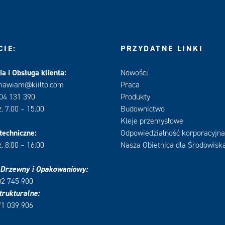
IE:
PRZYDATNE LINKI
a i Obsługa klienta:
Nowości
mawiam@kiilto.com
Praca
604 131 390
Produkty
. 7.00 – 15.00
Budownictwo
Kleje przemysłowe
techniczne:
Odpowiedzialność korporacyjna
. 8:00 – 16:00
Nasza Obietnica dla Środowisk
 Drzewny i Opakowaniowy:
02 745 900
trukturalne:
71 039 906