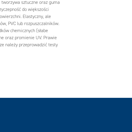
ą tworzywa sztuczne oraz guma
zyczepność do większości
wierzchni. Elastyczny, ale
ów, PVC lub rozpuszczalników.
dków chemicznych (słabe
ne oraz promienie UV. Prawie
ze należy przeprowadzić testy