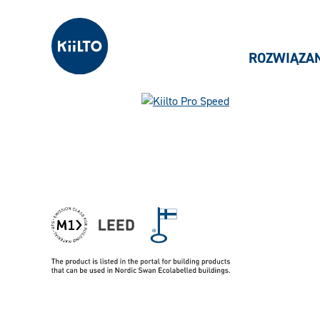
Kiilto Poland
ROZWIĄZA