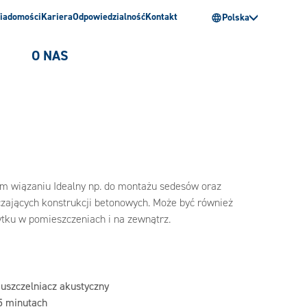
iadomości
Kariera
Odpowiedzialność
Kontakt
Polska
O NAS
kim wiązaniu Idealny np. do montażu sedesów oraz
aczających konstrukcji betonowych. Może być również
ytku w pomieszczeniach i na zewnątrz.
 uszczelniacz akustyczny
5 minutach