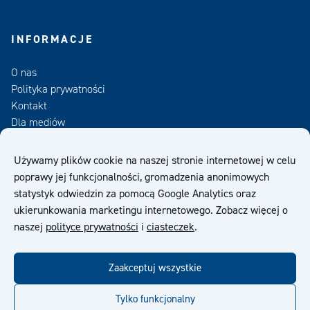
INFORMACJE
O nas
Polityka prywatności
Kontakt
Dla mediów
Zamów Newsletter
Używamy plików cookie na naszej stronie internetowej w celu
poprawy jej funkcjonalności, gromadzenia anonimowych
OWS
statystyk odwiedzin za pomocą Google Analytics oraz
ukierunkowania marketingu internetowego. Zobacz więcej o
naszej
polityce prywatności
i
ciasteczek
.
Zaakceptuj wszystkie
facebook
twitter
linkedin
youtube
Tylko funkcjonalny