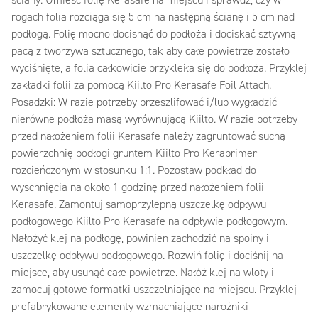
ściany. Umieść folię Kerasafe na miejscu i sprawdź, czy w
rogach folia rozciąga się 5 cm na następną ścianę i 5 cm nad
podłogą. Folię mocno docisnąć do podłoża i dociskać sztywną
pacą z tworzywa sztucznego, tak aby całe powietrze zostało
wyciśnięte, a folia całkowicie przykleiła się do podłoża. Przyklej
zakładki folii za pomocą Kiilto Pro Kerasafe Foil Attach.
Posadzki: W razie potrzeby przeszlifować i/lub wygładzić
nierówne podłoża masą wyrównującą Kiilto. W razie potrzeby
przed nałożeniem folii Kerasafe należy zagruntować suchą
powierzchnię podłogi gruntem Kiilto Pro Keraprimer
rozcieńczonym w stosunku 1:1. Pozostaw podkład do
wyschnięcia na około 1 godzinę przed nałożeniem folii
Kerasafe. Zamontuj samoprzylepną uszczelkę odpływu
podłogowego Kiilto Pro Kerasafe na odpływie podłogowym.
Nałożyć klej na podłogę, powinien zachodzić na spoiny i
uszczelkę odpływu podłogowego. Rozwiń folię i dociśnij na
miejsce, aby usunąć całe powietrze. Nałóż klej na wloty i
zamocuj gotowe formatki uszczelniające na miejscu. Przyklej
prefabrykowane elementy wzmacniające narożniki