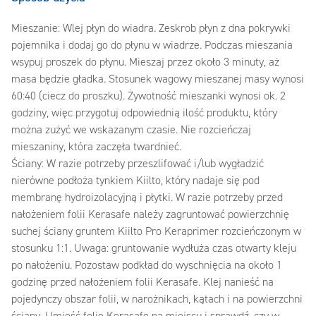
Mieszanie: Wlej płyn do wiadra. Zeskrob płyn z dna pokrywki
pojemnika i dodaj go do płynu w wiadrze. Podczas mieszania
wsypuj proszek do płynu. Mieszaj przez około 3 minuty, aż
masa będzie gładka. Stosunek wagowy mieszanej masy wynosi
60:40 (ciecz do proszku). Żywotność mieszanki wynosi ok. 2
godziny, więc przygotuj odpowiednią ilość produktu, który
można zużyć we wskazanym czasie. Nie rozcieńczaj
mieszaniny, która zaczęła twardnieć.
Ściany: W razie potrzeby przeszlifować i/lub wygładzić
nierówne podłoża tynkiem Kiilto, który nadaje się pod
membranę hydroizolacyjną i płytki. W razie potrzeby przed
nałożeniem folii Kerasafe należy zagruntować powierzchnię
suchej ściany gruntem Kiilto Pro Keraprimer rozcieńczonym w
stosunku 1:1. Uwaga: gruntowanie wydłuża czas otwarty kleju
po nałożeniu. Pozostaw podkład do wyschnięcia na około 1
godzinę przed nałożeniem folii Kerasafe. Klej nanieść na
pojedynczy obszar folii, w narożnikach, kątach i na powierzchni