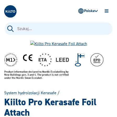
Kiilto Poland
Polska
OTWÓ
MENU
Szukaj:
System hydroizolacji Kerasafe
/
Kiilto Pro Kerasafe Foil
Attach