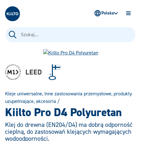
Kiilto Poland
Polska
OTWÓ
MENU
Szukaj:
Kleje uniwersalne
,
Inne zastosowania przemysłowe, produkty
uzupełniające, akcesoria
/
Kiilto Pro D4 Polyuretan
Klej do drewna (EN204/D4) ma dobrą odporność
cieplną, do zastosowań klejących wymagających
wodoodporności.