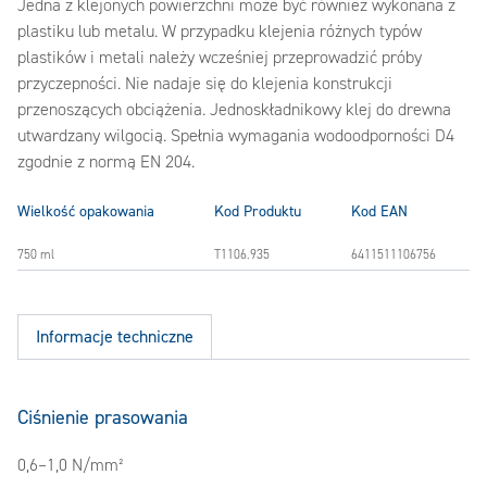
Jedna z klejonych powierzchni może być również wykonana z
plastiku lub metalu. W przypadku klejenia różnych typów
plastików i metali należy wcześniej przeprowadzić próby
przyczepności. Nie nadaje się do klejenia konstrukcji
przenoszących obciążenia. Jednoskładnikowy klej do drewna
utwardzany wilgocią. Spełnia wymagania wodoodporności D4
zgodnie z normą EN 204.
Wielkość opakowania
Kod Produktu
Kod EAN
750 ml
T1106.935
6411511106756
Informacje techniczne
Ciśnienie prasowania
0,6–1,0 N/mm²