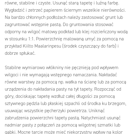
równe, stabilne i czyste. Usunąć starą tapetę i luźną farbę.
Wygładzić i zetrzeć papierem ściernym wszelkie nierówności.
Na bardzo chłonnych podłożach należy zastosować grunt lub
zagruntować wstępnie pastą. Do gruntowania stosować
odporny na wilgoć matowy podkład lub klej rozcieńczony wodą
w stosunku 1:1. Powierzchnię malowaną umyć za pomocą na
przykład Kiilto Maalarinpesu (środek czyszczący do farb) i
dobrze spłukać.
Stabilne wymiarowo włókniny nie pęcznieją pod wpływem
wilgoci i nie wymagają wstępnego namaczania. Nakładać
równe warstwy za pomocą np. wałka na ścianę lub za pomocą
urządzenia do nakładania pasty na tył tapety. Rozpocząć od
góry, dociskając tapetę wzdłuż całej długości za pomocą
sztywnego pędzla lub płaskiej szpachli od środka ku brzegom,
usuwając wszystkie pęcherzyki powietrza. Uniknąć
zabrudzenia powierzchni tapety pastą. Natychmiast usunąć
nadmiar pasty z połączeń za pomocą wilgotnej szmatki lub
gąbki. Mocne tarcie może mieć niekorzystny wpływ na kolor