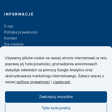
INFORMACJE
O nas
Polityka prywatności
Kontakt
Dla mediów
Zamów Newsletter
Używamy plików cookie na naszej stronie internetowej w celu
poprawy jej funkcjonalności, gromadzenia anonimowych
OWS
statystyk odwiedzin za pomocą Google Analytics oraz
ukierunkowania marketingu internetowego. Zobacz więcej o
naszej
polityce prywatności
i
ciasteczek
.
Zaakceptuj wszystkie
facebook
twitter
linkedin
youtube
Tylko funkcjonalny