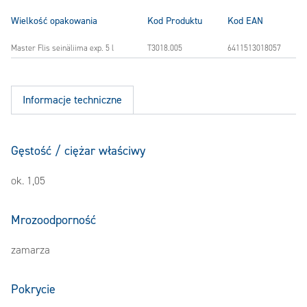
Wielkość opakowania
Kod Produktu
Kod EAN
Master Flis seinäliima exp. 5 l
T3018.005
6411513018057
Informacje techniczne
Gęstość / ciężar właściwy
ok. 1,05
Mrozoodporność
zamarza
Pokrycie