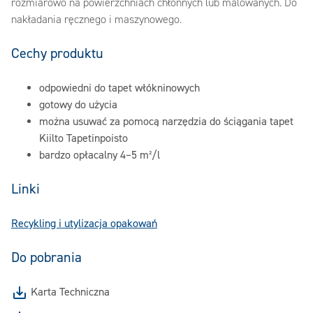
rozmiarowo na powierzchniach chłonnych lub malowanych. Do
nakładania ręcznego i maszynowego.
Cechy produktu
odpowiedni do tapet włókninowych
gotowy do użycia
można usuwać za pomocą narzędzia do ściągania tapet
Kiilto Tapetinpoisto
bardzo opłacalny 4–5 m²/l
Linki
Recykling i utylizacja opakowań
Do pobrania
Karta Techniczna