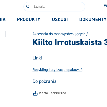
Szukaj:
W
NIA
PRODUKTY
USŁUGI
DOKUMENTY
Akcesoria do mas wyrównujących
/
Kiilto Irrotuskaista
Linki
Recykling i utylizacja opakowań
Do pobrania
Karta Techniczna