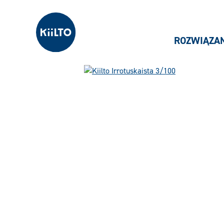
Kiilto Poland
ROZWIĄZA