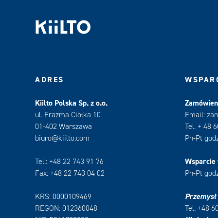
ADRES
WSPARC
Kiilto Polska Sp. z o.o.
Zamówieni
ul. Erazma Ciołka 10
Email: za
01-402 Warszawa
Tel. + 48 
biuro@kiilto.com
Pn-Pt godz
Tel.: +48 22 743 91 76
Wsparcie 
Fax: +48 22 743 04 02
Pn-Pt godz
KRS: 0000109469
Przemysł
REGON: 012360048
Tel. +48 6