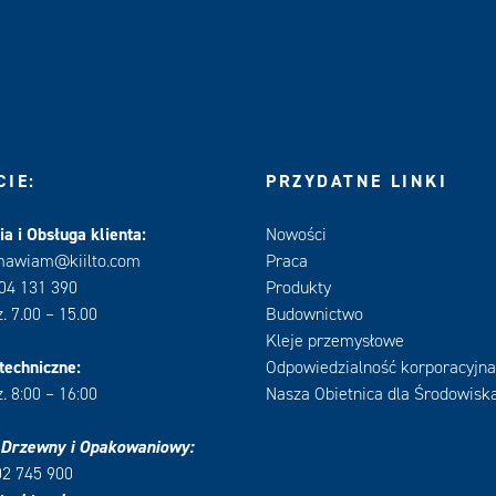
IE:
PRZYDATNE LINKI
a i Obsługa klienta:
Nowości
mawiam@kiilto.com
Praca
604 131 390
Produkty
. 7.00 – 15.00
Budownictwo
Kleje przemysłowe
techniczne:
Odpowiedzialność korporacyjna
. 8:00 – 16:00
Nasza Obietnica dla Środowisk
 Drzewny i Opakowaniowy:
02 745 900