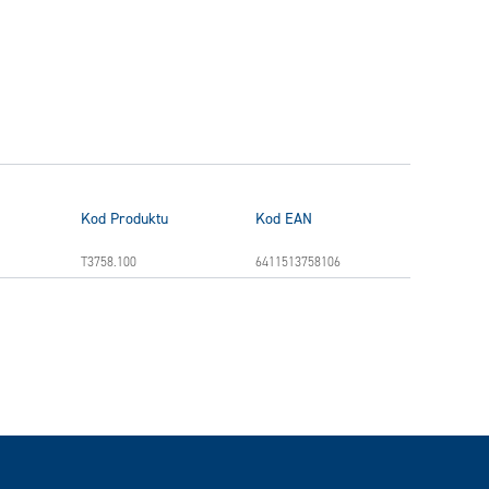
Kod Produktu
Kod EAN
T3758.100
6411513758106