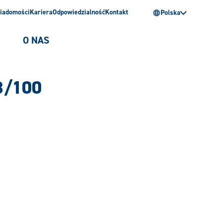
iadomości
Kariera
Odpowiedzialność
Kontakt
Polska
O NAS
 3/100