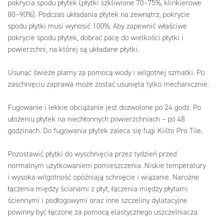
pokrycia spodu płytek (płytki szkliwione 70–75%, klinkierowe
80–90%). Podczas układania płytek na zewnątrz, pokrycie
spodu płytki musi wynosić 100%. Aby zapewnić właściwe
pokrycie spodu płytek, dobrać pacę do wielkości płytki i
powierzchni, na której są układane płytki.
Usunąć świeże plamy za pomocą wody i wilgotnej szmatki. Po
zaschnięciu zaprawa może zostać usunięta tylko mechanicznie.
Fugowanie i lekkie obciążanie jest dozwolone po 24 godz. Po
ułożeniu płytek na niechłonnych powierzchniach – po 48
godzinach. Do fugowania płytek zaleca się fugi Kiilto Pro Tile.
Pozostawić płytki do wyschnięcia przez tydzień przed
normalnym użytkowaniem pomieszczenia. Niskie temperatury
i wysoka wilgotność opóźniają schnięcie i wiązanie. Narożne
łączenia między ścianami z płyt, łączenia między płytami
ściennymi i podłogowymi oraz inne szczeliny dylatacyjne
powinny być łączone za pomocą elastycznego uszczelniacza