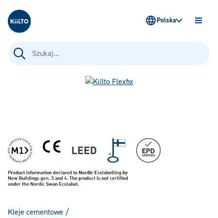
Kiilto Poland
Polska
OTWÓ
MENU
Szukaj:
Kleje cementowe
/