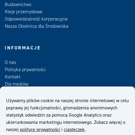
Budownictwo
Kleje przemysłowe
Odpowiedzialność korporacyjna
Nasza Obietnica dla Środowiska
INFORMACJE
O nas
Polityka prywatności
Kontakt
Dla mediów
Zamów Newsletter
Używamy plików cookie na naszej stronie internetowej w celu
poprawy jej funkcjonalności, gromadzenia anonimowych
OWS
statystyk odwiedzin za pomocą Google Analytics oraz
ukierunkowania marketingu internetowego. Zobacz więcej o
naszej
polityce prywatności
i
ciasteczek
.