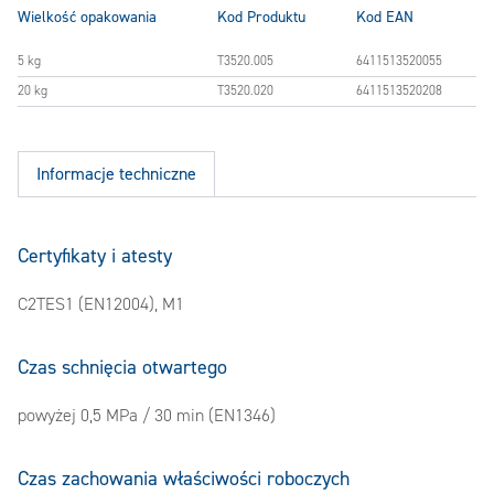
Wielkość opakowania
Kod Produktu
Kod EAN
5 kg
T3520.005
6411513520055
20 kg
T3520.020
6411513520208
Informacje techniczne
Certyfikaty i atesty
C2TES1 (EN12004), M1
Czas schnięcia otwartego
powyżej 0,5 MPa / 30 min (EN1346)
Czas zachowania właściwości roboczych