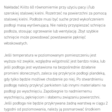
Nakładać Kiilto 60 równomiernie przy użyciu pacy i/lub
szerokiej stalowej kielni. Rozetrzeć na powierzchni za pomocą
stalowej kielni. Podłoże musi być suche przed wykończeniem
podłogi masą wyrównującą. Nie należy przyspieszać schnięcia
podłoża, stosując ogrzewanie lub wentylację. Zbyt szybkie
schnięcie może powodować powstawanie pęknięć
włoskowatych.
Jeśli temperatura w poziomowanym pomieszczeniu jest
wyższa niż zwykle, względna wilgotność jest bardzo niska, lub
jeśli podłoga jest wystawiona na bezpośrednie działanie
promieni słonecznych, zaleca się przykrycie podłogi plandeką,
gdy tylko będzie możliwe chodzenie po niej. Po stwardnieniu
podłogę należy przykryć parkietem lub innymi materiałami na
podłogi po wyschnięciu. Zapobiegnie to nadmiernemu
wyschnięciu, pęknięciom i słabemu związaniu powierzchni.
Jeśli podłoga nie będzie przykrywana żadną warstwą w ciągu 2
tygodni od poziomowania, należy ją posmarować środkiem