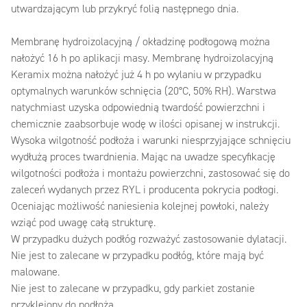
utwardzającym lub przykryć folią następnego dnia.
Membranę hydroizolacyjną / okładzinę podłogową można
nałożyć 16 h po aplikacji masy. Membranę hydroizolacyjną
Keramix można nałożyć już 4 h po wylaniu w przypadku
optymalnych warunków schnięcia (20°C, 50% RH). Warstwa
natychmiast uzyska odpowiednią twardość powierzchni i
chemicznie zaabsorbuje wodę w ilości opisanej w instrukcji.
Wysoka wilgotność podłoża i warunki niesprzyjające schnięciu
wydłużą proces twardnienia. Mając na uwadze specyfikację
wilgotności podłoża i montażu powierzchni, zastosować się do
zaleceń wydanych przez RYL i producenta pokrycia podłogi.
Oceniając możliwość naniesienia kolejnej powłoki, należy
wziąć pod uwagę całą strukturę.
W przypadku dużych podłóg rozważyć zastosowanie dylatacji.
Nie jest to zalecane w przypadku podłóg, które mają być
malowane.
Nie jest to zalecane w przypadku, gdy parkiet zostanie
przyklejony do podłoża.