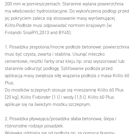
200 mm w pomieszczeniach. Starannie wylana powierzchnia
ma właściwości hydroizolacyjne. Do wykończenia podłogi przed
jej pokryciem zaleca się stosowanie masy wyrównującej
Kiilto.Podłoże musi odpowiadać normom krajowym (w
Finlandii SisaRYL2013 and BY45).
1. Posadzka zespolona/mocne podłoże betonowe: powierzchnia
musi być czysta, zwarta i stabilna. Usunąć mleczko
cementowe, resztki farby oraz kleju itp. oraz wyszorować lub
starannie odkurzyć podłogę. Szlifowanie podłoża przed
aplikacją masy zwiększa siłę wiązania podłoża z masa Kiilto 60
Plus.
Do mostków sczepnych stosuje się mieszaninę Kiilto 60 Plus
(20 kg), Kiilto Fixbinder (1 l) i wody (1,5 l). Kiilto 60 Plus
aplikuje się na świeżym mostku szczepnym.
2. Posadzka pływająca/posadzka słaba betonowa, ślepa i
różnorodne rodzaje posadzek:
Wylewkę oddziela się od podłoża np. za pomocą tkaniny