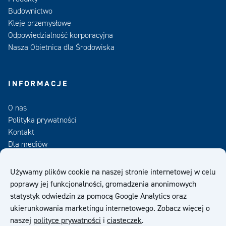
Budownictwo
Kleje przemysłowe
Odpowiedzialność korporacyjna
Nasza Obietnica dla Środowiska
INFORMACJE
O nas
Polityka prywatności
Kontakt
Dla mediów
Zamów Newsletter
Używamy plików cookie na naszej stronie internetowej w celu
poprawy jej funkcjonalności, gromadzenia anonimowych
OWS
statystyk odwiedzin za pomocą Google Analytics oraz
ukierunkowania marketingu internetowego. Zobacz więcej o
naszej
polityce prywatności
i
ciasteczek
.