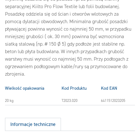
separacyjnej Kiilto Pro Flow Textile lub folii budowlanej.
Posadzkę oddziela się od ścian i otworów wlotowych za
pomocą dylatacji obwodowych. Minimalna grubość posadzki
pływającej powinna wynosić co najmniej 50 mm, w przypadku
mniejszej grubości ( ok. 30 mm) powinna być wzmocniona
siatką stalową (np. # 150 Ø 5) gdy podłoże jest stabilne np.
beton lub płyta budowlana. W innych przypadkach grubość
warstwy musi wynosić co najmniej 50 mm. Przy podłogach z
ogrzewaniem podłogowym kable/rury są przymocowane do
zbrojenia.
Wielkość opakowania
Kod Produktu
Kod EAN
20 kg
T2023.020
6411512023205
Informacje techniczne