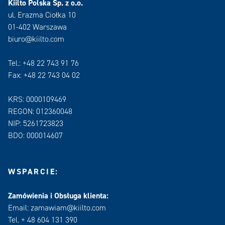
Kiilto Polska Sp. z o.o.
ul. Erazma Ciołka 10
01-402 Warszawa
biuro@kiilto.com
Tel.: +48 22 743 91 76
Fax: +48 22 743 04 02
KRS: 0000109469
REGON: 012360048
NIP: 5261723823
BDO: 000014607
WSPARCIE:
Zamówienia i Obsługa klienta:
Email: zamawiam@kiilto.com
Tel. + 48 604 131 390