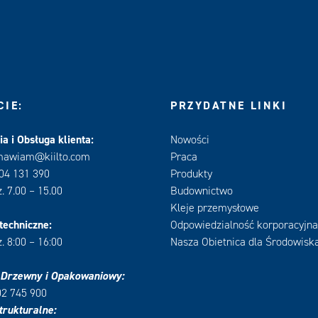
IE:
PRZYDATNE LINKI
a i Obsługa klienta:
Nowości
mawiam@kiilto.com
Praca
604 131 390
Produkty
. 7.00 – 15.00
Budownictwo
Kleje przemysłowe
techniczne:
Odpowiedzialność korporacyjna
. 8:00 – 16:00
Nasza Obietnica dla Środowisk
 Drzewny i Opakowaniowy:
02 745 900
trukturalne: