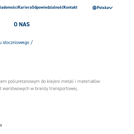
iadomości
Kariera
Odpowiedzialność
Kontakt
Polska
O NAS
łu stoczniowego
/
jem poliuretanowym do klejeni metali i materiałów
yt warstwowych w branży transportowej.
a