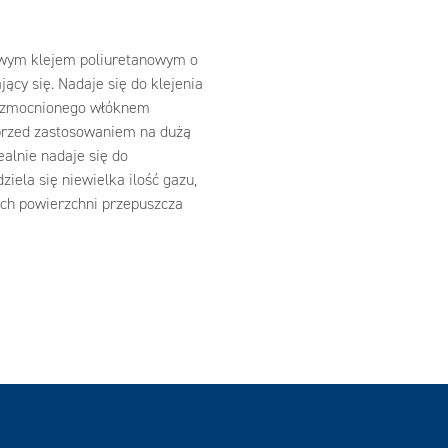
owym klejem poliuretanowym o
jący się. Nadaje się do klejenia
u wzmocnionego włóknem
przed zastosowaniem na dużą
ealnie nadaje się do
iela się niewielka ilość gazu,
nych powierzchni przepuszcza