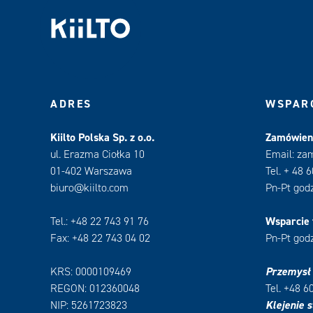
ADRES
WSPARC
Kiilto Polska Sp. z o.o.
Zamówieni
ul. Erazma Ciołka 10
Email: za
01-402 Warszawa
Tel. + 48 
biuro@kiilto.com
Pn-Pt godz
Tel.: +48 22 743 91 76
Wsparcie 
Fax: +48 22 743 04 02
Pn-Pt godz
KRS: 0000109469
Przemysł
REGON: 012360048
Tel. +48 6
NIP: 5261723823
Klejenie s