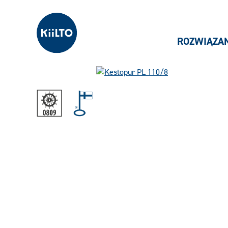
Kiilto Poland
ROZWIĄZA