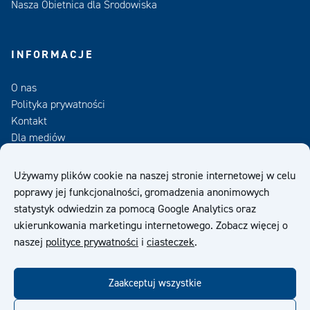
Nasza Obietnica dla Środowiska
INFORMACJE
O nas
Polityka prywatności
Kontakt
Dla mediów
Zamów Newsletter
Używamy plików cookie na naszej stronie internetowej w celu
poprawy jej funkcjonalności, gromadzenia anonimowych
OWS
statystyk odwiedzin za pomocą Google Analytics oraz
ukierunkowania marketingu internetowego. Zobacz więcej o
naszej
polityce prywatności
i
ciasteczek
.
Zaakceptuj wszystkie
facebook
twitter
linkedin
youtube