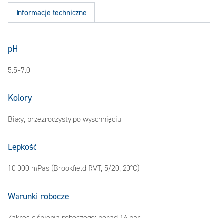
Informacje techniczne
pH
5,5–7,0
Kolory
Biały, przezroczysty po wyschnięciu
Lepkość
10 000 mPas (Brookfield RVT, 5/20, 20°C)
Warunki robocze
Zakres ciśnienia roboczego: ponad 16 bar