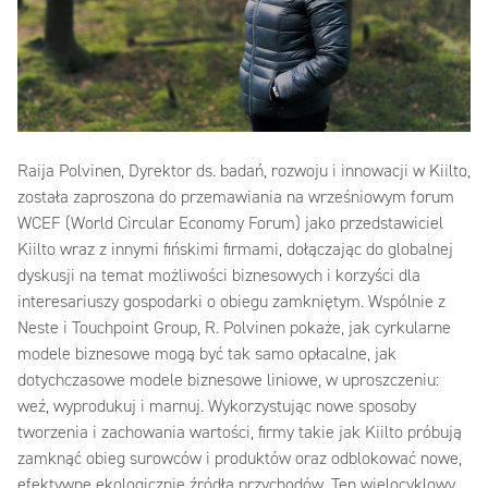
Raija Polvinen, Dyrektor ds. badań, rozwoju i innowacji w Kiilto,
została zaproszona do przemawiania na wrześniowym forum
WCEF (World Circular Economy Forum) jako przedstawiciel
Kiilto wraz z innymi fińskimi firmami, dołączając do globalnej
dyskusji na temat możliwości biznesowych i korzyści dla
interesariuszy gospodarki o obiegu zamkniętym. Wspólnie z
Neste i Touchpoint Group, R. Polvinen pokaże, jak cyrkularne
modele biznesowe mogą być tak samo opłacalne, jak
dotychczasowe modele biznesowe liniowe, w uproszczeniu:
weź, wyprodukuj i marnuj. Wykorzystując nowe sposoby
tworzenia i zachowania wartości, firmy takie jak Kiilto próbują
zamknąć obieg surowców i produktów oraz odblokować nowe,
efektywne ekologicznie źródła przychodów. Ten wielocyklowy