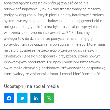
towarzyszących uczestnicy próbują znaleźć wspólnie
odpowiedź napytanie: „Jakie kroki transformacyjne możemy
podjąć w ciągu najbliższych pięciu lat, aby katalizować zmiany
systemowe wymagane do skalowania globalnej gospodarki o
obiegu zamkniętym, która ma być prosperująca, sprzyjająca
włączeniu społecznemu i sprawiedliwa? ” Zachęcamy
prelegentów do dzielenia się pomysłami na zmianę gry i
sprawdzonymi rozwiązaniami obiegu zamkniętego, które mają
na celu przyspieszenie zielonego przejścia do silniejszych,
czystszych i lepszych gospodarek przyszłości. Dzięki nowym i
innowacyjnym produktom, usługom i modelom biznesowym
świat może cieszyć się dochodową, zrównoważoną gospodarką,
która walczy ze zmianami klimatu i chroni bioróżnorodność.
Udostępnij na social media
Udostępnij na Facebook
Udostępnij na Twitter
Udostępnij na LinkedIn
Udostępnij na WhatsApp