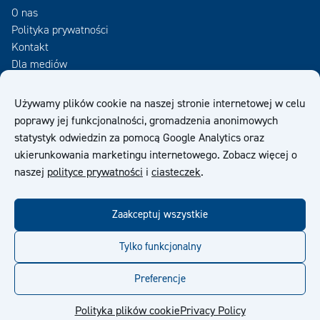
O nas
Polityka prywatności
Kontakt
Dla mediów
Zamów Newsletter
Używamy plików cookie na naszej stronie internetowej w celu
poprawy jej funkcjonalności, gromadzenia anonimowych
OWS
statystyk odwiedzin za pomocą Google Analytics oraz
ukierunkowania marketingu internetowego. Zobacz więcej o
naszej
polityce prywatności
i
ciasteczek
.
Zaakceptuj wszystkie
facebook
twitter
linkedin
youtube
Tylko funkcjonalny
Preferencje
© Kiilto 2026
Polityka plików cookie
Privacy Policy