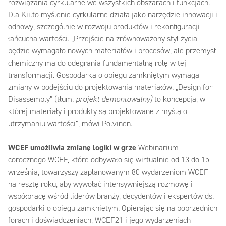
rozwiązania cyrkularne we wszystkich obszarach i funkcjach.
Dla Kiilto myślenie cyrkularne działa jako narzędzie innowacji i
odnowy, szczególnie w rozwoju produktów i rekonfiguracji
łańcucha wartości. „Przejście na zrównoważony styl życia
będzie wymagało nowych materiałów i procesów, ale przemysł
chemiczny ma do odegrania fundamentalną rolę w tej
transformacji. Gospodarka o obiegu zamkniętym wymaga
zmiany w podejściu do projektowania materiałów. „Design for
Disassembly” (tłum.
projekt demontowalny)
to koncepcja, w
której materiały i produkty są projektowane z myślą o
utrzymaniu wartości”, mówi Polvinen.
WCEF umożliwia zmianę logiki w grze
Webinarium
corocznego WCEF, które odbywało się wirtualnie od 13 do 15
września, towarzyszy zaplanowanym 80 wydarzeniom WCEF
na resztę roku, aby wywołać intensywniejszą rozmowę i
współpracę wśród liderów branży, decydentów i ekspertów ds.
gospodarki o obiegu zamkniętym. Opierając się na poprzednich
forach i doświadczeniach, WCEF21 i jego wydarzeniach