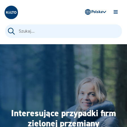
Kiilto Poland
Polska
OTWÓ
MENU
Szukaj:
Interesujące przypadki firm
zielonej przemiany