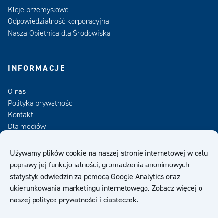
Kleje przemysłowe
Odpowiedzialność korporacyjna
Nasza Obietnica dla Środowiska
INFORMACJE
O nas
Polityka prywatności
Kontakt
Dla mediów
Zamów Newsletter
Używamy plików cookie na naszej stronie internetowej w celu
poprawy jej funkcjonalności, gromadzenia anonimowych
OWS
statystyk odwiedzin za pomocą Google Analytics oraz
ukierunkowania marketingu internetowego. Zobacz więcej o
naszej
polityce prywatności
i
ciasteczek
.