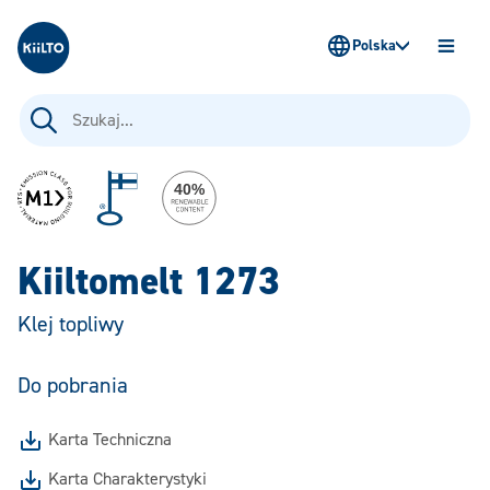
Kiilto Poland
Polska
OTWÓ
MENU
Szukaj:
Kiiltomelt 1273
Klej topliwy
Do pobrania
Karta Techniczna
Karta Charakterystyki