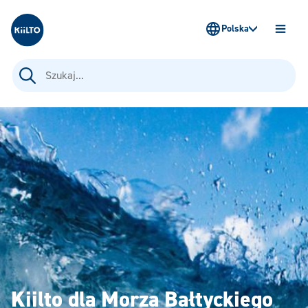
Kiilto Poland
Polska
OTWÓ
MENU
Szukaj:
Kiilto dla Morza Bałtyckiego