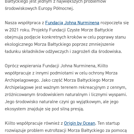
Bałtyckiego jest jednym z największych problemów
środowiskowych Europy Północnej.‎
‎Nasza współpraca z ‎
‎Fundacją Johna Nurminena‎
‎ rozpoczęła się
w 2021 roku. Projekty Fundacji Czyste Morze Bałtyckie
obejmują podjęcie konkretnych kroków w celu poprawy stanu
ekologicznego Morza Bałtyckiego poprzez zmniejszenie
ładunku składników odżywczych i zagrożeń dla środowiska.‎
‎Oprócz wspierania Fundacji Johna Nurminena, Kiilto
współpracuje z innymi podmiotami w celu ochrony Morza
Archipelagowego. Jako część Morza Bałtyckiego Morze
Archipelagowe jest ważnym terenem rekreacyjnym z cennym,
zróżnicowanym środowiskiem naturalnym i licznymi wyspami.
Jego środowisko naturalne czyni go wyjątkowym, ale jego
ekosystem znajduje się pod silną presją.‎
‎Kiilto współpracuje również z ‎
‎Origin by Ocean‎
‎. Ten startup
rozwiązuje problem eutrofizacji Morza Bałtyckiego za pomocą