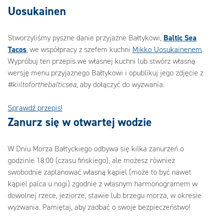
Uosukainen
‎Stworzyliśmy pyszne danie przyjazne Bałtykowi, ‎
‎Baltic Sea
Tacos‎
‎, we współpracy z szefem kuchni ‎
‎Mikko Uosukainenem‎
‎.
Wypróbuj ten przepis we własnej kuchni lub stwórz własną
wersję menu przyjaznego Bałtykowi i opublikuj jego zdjęcie z
‎#kiiltoforthebalticsea‎
‎, aby dołączyć do wyzwania. ‎
‎Sprawdź przepis!‎
‎Zanurz się w otwartej wodzie‎
‎W Dniu Morza Bałtyckiego odbywa się kilka zanurzeń o
godzinie 18:00 (czasu fińskiego), ale możesz również
swobodnie zaplanować własną kąpiel (może to być nawet
kąpiel palca u nogi) zgodnie z własnym harmonogramem w
dowolnej rzece, jeziorze, stawie lub brzegu morza, w okresie
wyzwania. Pamiętaj, aby zadbać o swoje bezpieczeństwo! ‎