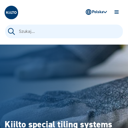
Kiilto Poland
Polska
OTWÓ
MENU
Szukaj:
Kiilto special tiling systems