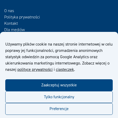
O nas
Polityka prywatności
Kontakt
Dla mediów
Zamów Newsletter
Używamy plików cookie na naszej stronie internetowej w celu
poprawy jej funkcjonalności, gromadzenia anonimowych
OWS
statystyk odwiedzin za pomocą Google Analytics oraz
ukierunkowania marketingu internetowego. Zobacz więcej o
naszej
polityce prywatności
i
ciasteczek
.
Zaakceptuj wszystkie
facebook
twitter
linkedin
youtube
Tylko funkcjonalny
Preferencje
© Kiilto 2026